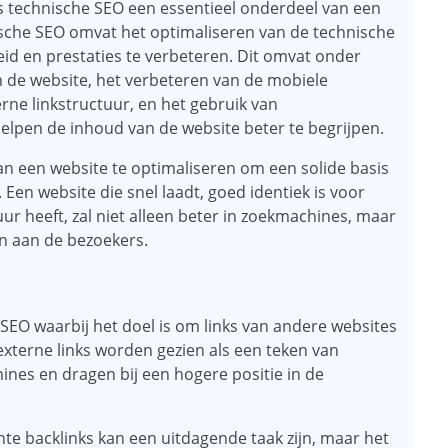
is technische SEO een essentieel onderdeel van een
ische SEO omvat het optimaliseren van de technische
id en prestaties te verbeteren. Dit omvat onder
n de website, het verbeteren van de mobiele
rne linkstructuur, en het gebruik van
lpen de inhoud van de website beter te begrijpen.
n een website te optimaliseren om een ​​solide basis
 Een website die snel laadt, goed identiek is voor
ur heeft, zal niet alleen beter in zoekmachines, maar
en aan de bezoekers.
 SEO waarbij het doel is om links van andere websites
externe links worden gezien als een teken van
nes en dragen bij een hogere positie in de
nte backlinks kan een uitdagende taak zijn, maar het